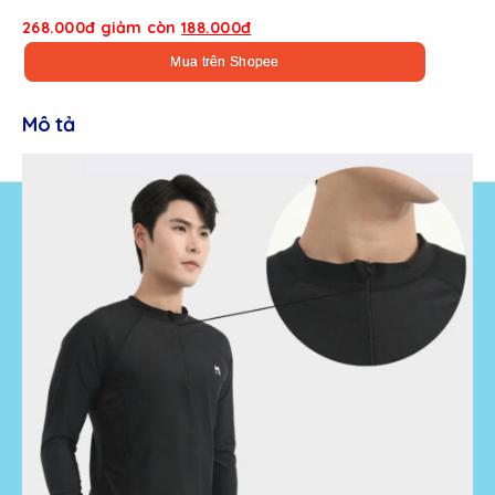
268.000đ giảm còn
188.000đ
Mua trên Shopee
Mô tả